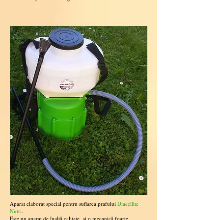
Aparat elaborat special pentru suflarea prafului
Diacellite
Nutri
.
Este un aparat de înalt
ă
calitate,
ş
i o mecanic
ă
foarte