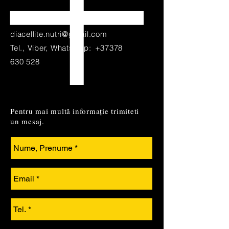
E
mail:
diacellite.nutri@gmail.com
Tel., Viber, WhatsApp:
+37378
630 528
Pentru mai mult
ă
informație trimiteti
un mesaj.