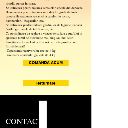
simpl
ă,
purtat
în spate.
Se utilizeaz
ă
pentru tratarea cerealelor stocate din depozite.
Deasemenea pentru tratarea suprafe
ț
elor goale de toate
categoriile spa
ț
ioase sau mici, a caselor de locuit,
hambarelor, magaziilor, etc.
Se utilizeaz
ă
pentru tratarea gr
ă
dinilor de legume, copacii
florile, gazoanele de iarb
ă
verde, etc.
Cu posibilitatea de reglare a vitezei de suflare a prafului si
ajustarea tubul de distribu
ț
ie mai lung sau mai scurt.
Funcționează excelent pentru ori care alte produse sub
formă de praf!
Capacitatea rezervorului este de
4 kg.
Greutatea aparatului gol este de
4 kg.
COMANDA ACUM
Returnare
CONTACT