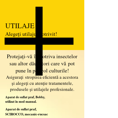
UTILAJE
Alegeți utilajul potrivit!
Protejați-v
ă
î
mpotriva insectelor
sau altor d
ă
un
ă
tori care v
ă
pot
pune
î
n pericol culturile!
Asigurați stropirea eficient
ă
a acestora
şi alegeți cu atenție tratamentele,
produsele şi utilajele profesionale.
Aparat de suflat praf, Bobby,
utilizat în mod manual.
Aparat de suflat praf,
SCIROCCO,
mecanic-rucsac