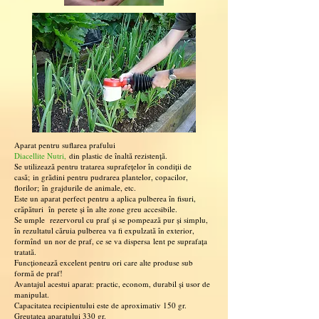
Aparat pentru suflarea prafului
Diacellite Nutri,
din plastic de
î
nalt
ă
rezistenț
ă.
Se utilizeaz
ă
pentru tratarea suprafețelor
î
n condiții de
cas
ă;
in gr
ă
dini pentru pudrarea plantelor, copacilor,
florilor;
î
n grajdurile de animale, etc.
Este un aparat perfect pentru a aplica pulberea în fisuri,
crăpături
î
n
perete și în alte zone greu accesibile.
Se umple rezervorul cu praf și se pompează pur și simplu,
în rezultatul căruia pulberea va fi expulzată în exterior,
form
î
nd
un nor de praf, ce se va dispersa
lent pe suprafața
tratat
ă
.
Funcționează excelent pentru ori care alte produse sub
formă de praf!
Avantajul acestui aparat: practic, econom, durabil
ş
i
usor de
manipulat.
Capacitatea recipientului este de aproximativ 150 gr.
Greutatea aparatului 330 gr.